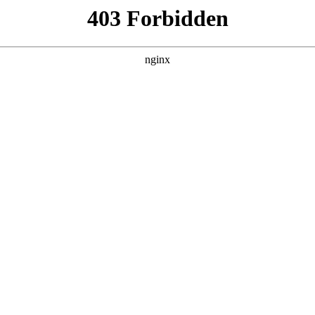
亚博平台娱乐-[亚博官网]
教育教学
科学研究
党建思政
学生园